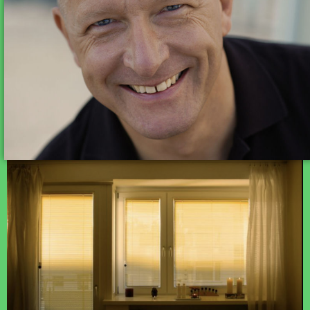
Falk Fraude
Heilpraktiker Masseur Körpertherapeut
REBALACING FÜR LEIB UND SEELE